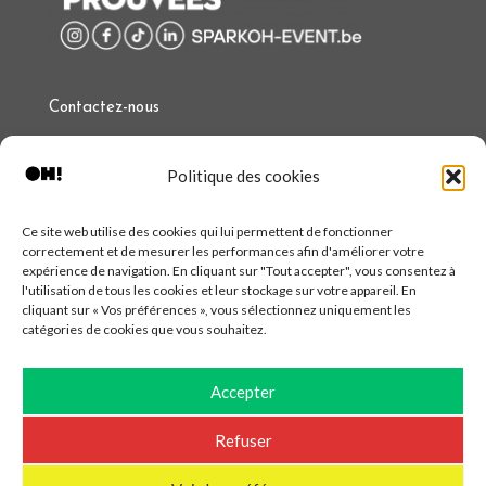
Contactez-nous
T.
+32 (0)497 97 34 97
Politique des cookies
E :
event@sparkoh.be
Facebook
Instagram
LinkedIn
Ce site web utilise des cookies qui lui permettent de fonctionner
correctement et de mesurer les performances afin d'améliorer votre
expérience de navigation. En cliquant sur "Tout accepter", vous consentez à
l'utilisation de tous les cookies et leur stockage sur votre appareil. En
cliquant sur « Vos préférences », vous sélectionnez uniquement les
catégories de cookies que vous souhaitez.
© 2022 SPARKOH!
Charte vie privée
Accepter
Conditions de location
Refuser