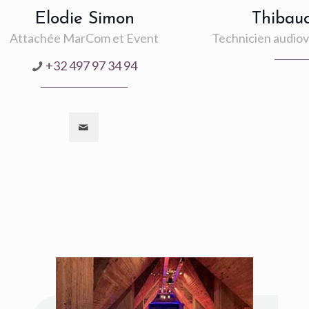
Elodie Simon
Thibaud
Attachée MarCom et Event
Technicien audiov
+32 497 97 34 94