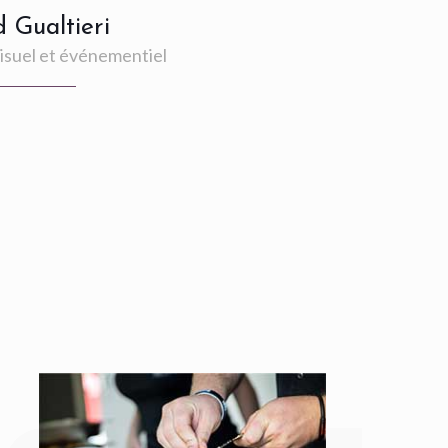
 Gualtieri
isuel et événementiel